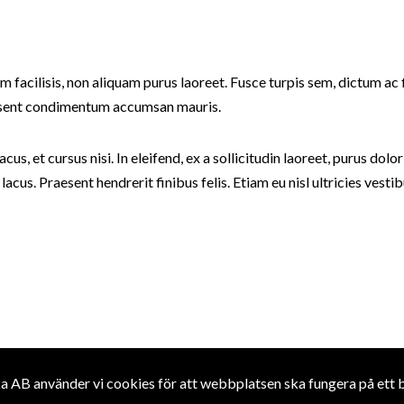
nim facilisis, non aliquam purus laoreet. Fusce turpis sem, dictum ac 
aesent condimentum accumsan mauris.
cus, et cursus nisi. In eleifend, ex a sollicitudin laoreet, purus dolo
t lacus. Praesent hendrerit finibus felis. Etiam eu nisl ultricies vesti
 AB använder vi cookies för att webbplatsen ska fungera på ett br