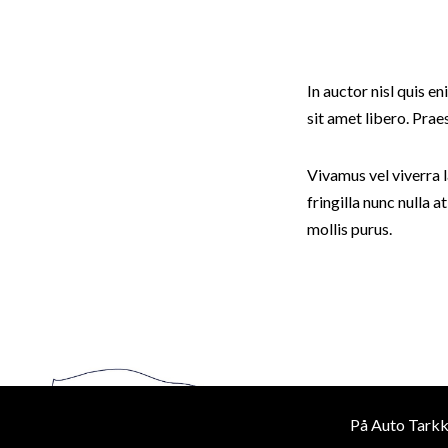
In auctor nisl quis e
sit amet libero. Pr
Vivamus vel viverra la
fringilla nunc nulla a
mollis purus.
På Auto Tarkka