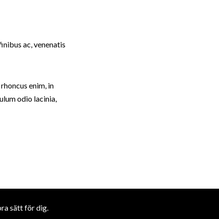
finibus ac, venenatis
r rhoncus enim, in
bulum odio lacinia,
a sätt för dig.